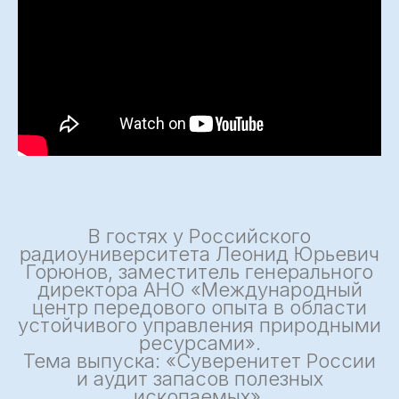
В гостях у Российского
радиоуниверситета Леонид Юрьевич
Горюнов, заместитель генерального
директора АНО «Международный
центр передового опыта в области
устойчивого управления природными
ресурсами».
Тема выпуска: «Суверенитет России
и аудит запасов полезных
ископаемых».