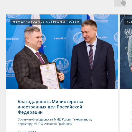
МЕЖДУНАРОДНОЕ СОТРУДНИЧЕСТВО
КО
Благодарность Министерства
иностранных дел Российской
Федерации
Вручение благодарности МИД России Генеральному
директору МЦПО Алексею Грибанову
09.02.2026